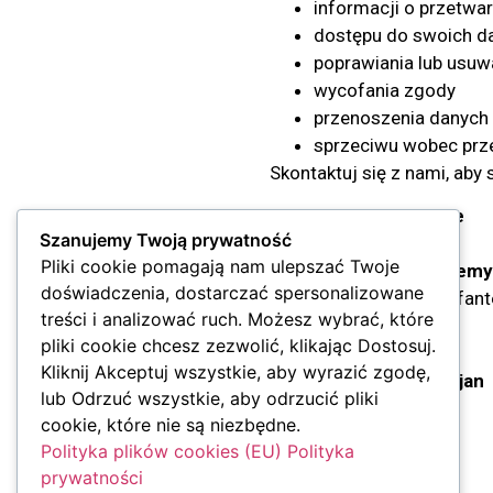
informacji o przetw
dostępu do swoich d
poprawiania lub usuw
wycofania zgody
przenoszenia danych 
sprzeciwu wobec prz
Skontaktuj się z nami, aby
Dane kontaktowe
Szanujemy Twoją prywatność
Pliki cookie pomagają nam ulepszać Twoje
PhysioMove Przemys
doświadczenia, dostarczać spersonalizowane
ul. Wojciecha Korfan
treści i analizować ruch. Możesz wybrać, które
44-100 Gliwice
pliki cookie chcesz zezwolić, klikając Dostosuj.
NIP: 6312686743
Kliknij Akceptuj wszystkie, aby wyrazić zgodę,
Fizjoterapia David Trojan
lub Odrzuć wszystkie, aby odrzucić pliki
ul. Miętowa 72
cookie, które nie są niezbędne.
43-300 Bielsko-Biała
Polityka plików cookies (EU)
Polityka
NIP: 5472160854
prywatności