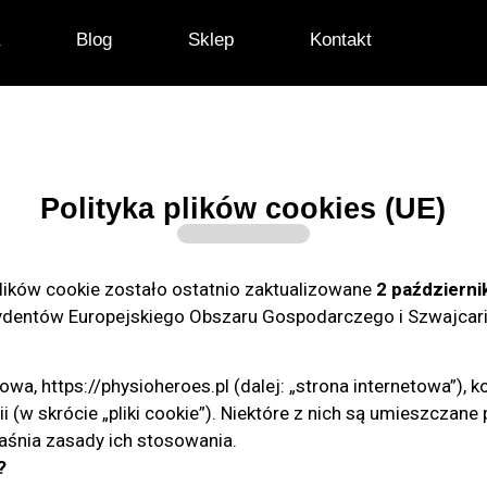
a
Blog
Sklep
Kontakt
Polityka plików cookies (UE)
ików cookie zostało ostatnio zaktualizowane
2 październi
zydentów Europejskiego Obszaru Gospodarczego i Szwajcari
wa, https://physioheroes.pl (dalej: „strona internetowa”), k
 (w skrócie „pliki cookie”). Niektóre z nich są umieszczane 
jaśnia zasady ich stosowania.
?