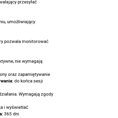
zwalający przesyłać
iu, umożliwiający
tóry pozwala monitorować
aktywne, nie wymagają
trony oraz zapamiętywanie
wania:
do końca sesji
j działania. Wymagają zgody
ka i wyświetlać
a:
365 dni.