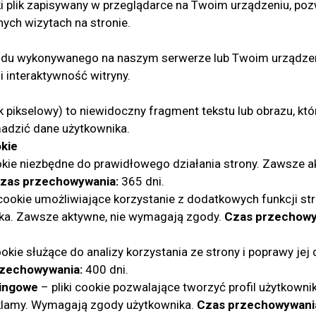
lki plik zapisywany w przeglądarce na Twoim urządzeniu, po
nych wizytach na stronie.
kodu wykonywanego na naszym serwerze lub Twoim urządzen
i interaktywność witryny.
 pikselowy) to niewidoczny fragment tekstu lub obrazu, k
madzić dane użytkownika.
okie
ookie niezbędne do prawidłowego działania strony. Zawsze 
zas przechowywania:
365 dni.
 cookie umożliwiające korzystanie z dodatkowych funkcji s
ika. Zawsze aktywne, nie wymagają zgody.
Czas przechowy
ookie służące do analizy korzystania ze strony i poprawy je
rzechowywania:
400 dni.
ingowe
– pliki cookie pozwalające tworzyć profil użytkowni
klamy. Wymagają zgody użytkownika.
Czas przechowywani