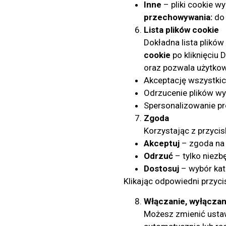
Inne
– pliki cookie w
przechowywania:
do 
Lista plików cookie
Dokładna lista plikó
cookie
po kliknięciu 
oraz pozwala użytkow
Akceptację wszystkic
Odrzucenie plików wy
Spersonalizowanie pr
Zgoda
Korzystając z przycis
Akceptuj
– zgoda na 
Odrzuć
– tylko niezbę
Dostosuj
– wybór kat
Klikając odpowiedni przyci
Włączanie, wyłączani
Możesz zmienić ustawi