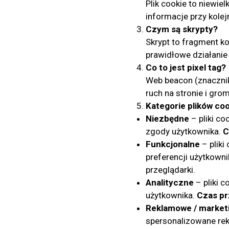
Plik cookie to niewie
informacje przy kolej
Czym są skrypty?
Skrypt to fragment 
prawidłowe działanie 
Co to jest pixel tag?
Web beacon (znacznik
ruch na stronie i gro
Kategorie plików co
Niezbędne
– pliki c
zgody użytkownika.
C
Funkcjonalne
– pliki
preferencji użytkown
przeglądarki.
Analityczne
– pliki c
użytkownika.
Czas p
Reklamowe / market
spersonalizowane re