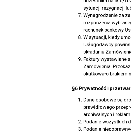
uczestnika na listę 
sytuacji rezygnacji l
Wynagrodzenie za zak
rozpoczęcia wybraneg
rachunek bankowy Us
W sytuacji, kiedy umo
Usługodawcy powinno
składaniu Zamówieni
Faktury wystawiane s
Zamówienia. Przekaza
skutkowało brakiem m
§6 Prywatność i przetwa
Dane osobowe są
gro
prawidłowego przeprow
archiwalnych i rekla
Podanie wszystkich d
Podanie niepoprawny