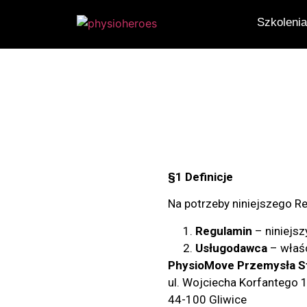
Szkoleni
§1 Definicje
Na potrzeby niniejszego R
Regulamin
– niniejsz
Usługodawca
– właśc
PhysioMove Przemysła S
ul. Wojciecha Korfantego 
44-100 Gliwice