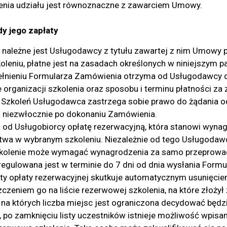
zenia udziału jest równoznaczne z zawarciem Umowy.
y jego zapłaty
 należne jest Usługodawcy z tytułu zawartej z nim Umowy 
leniu, płatne jest na zasadach określonych w niniejszym pa
ełnieniu Formularza Zamówienia otrzyma od Usługodawcy 
 organizacji szkolenia oraz sposobu i terminu płatności za
Szkoleń Usługodawca zastrzega sobie prawo do żądania od
 niezwłocznie po dokonaniu Zamówienia.
od Usługobiorcy opłatę rezerwacyjną, która stanowi wynag
twa w wybranym szkoleniu. Niezależnie od tego Usługodaw
kolenie może wymagać wynagrodzenia za samo przeprowad
regulowana jest w terminie do 7 dni od dnia wysłania Form
aty opłaty rezerwacyjnej skutkuje automatycznym usunięc
czeniem go na liście rezerwowej szkolenia, na które złożył
 na których liczba miejsc jest ograniczona decydować będz
 po zamknięciu listy uczestników istnieje możliwość wpisa