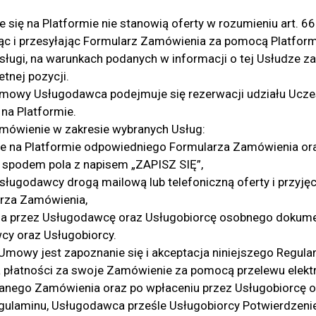
 się na Platformie nie stanowią oferty w rozumieniu art. 6
ąc i przesyłając Formularz Zamówienia za pomocą Platformy
ługi, na warunkach podanych w informacji o tej Usłudze 
etnej pozycji.
mowy Usługodawca podejmuje się rezerwacji udziału Ucz
na Platformie.
mówienie w zakresie wybranych Usług:
ie na Platformie odpowiedniego Formularza Zamówienia ora
 spodem pola z napisem „ZAPISZ SIĘ”,
sługodawcy drogą mailową lub telefoniczną oferty i przyjęc
rza Zamówienia,
nia przez Usługodawcę oraz Usługobiorcę osobnego dokume
cy oraz Usługobiorcy.
mowy jest zapoznanie się i akceptacja niniejszego Regul
 płatności za swoje Zamówienie za pomocą przelewu elekt
nego Zamówienia oraz po wpłaceniu przez Usługobiorcę op
ulaminu, Usługodawca prześle Usługobiorcy Potwierdzenie