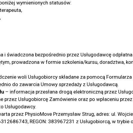
 poniżej wymienionych statusów:
terapeuta,
,
 i świadczona bezpośrednio przez Usługodawcę odpłatna 
tym, prowadzona w formie szkolenia/kursu, doradztwa, kons
czenie woli Usługobiorcy składane za pomocą Formularza
ednio do zawarcia Umowy sprzedaży z Usługodawcą.
łu
– informacja przesłana drogą elektroniczną przez Usłu
e przez Usługobiorcę Zamówienie oraz po wpłaceniu przez 
nto Usługodawcy.
rta przez PhysioMove Przemysław Strug, adres: ul. Wojci
 6312686743, REGON: 383967231 z Usługobiorcą, w trybie 