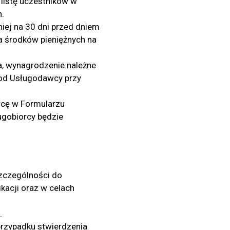
 listę uczestników w
h.
iej na 30 dni przed dniem
ia środków pieniężnych na
ia, wynagrodzenie należne
od Usługodawcy przy
rcę w Formularzu
ugobiorcy będzie
szczególności do
ikacji oraz w celach
.
rzypadku stwierdzenia