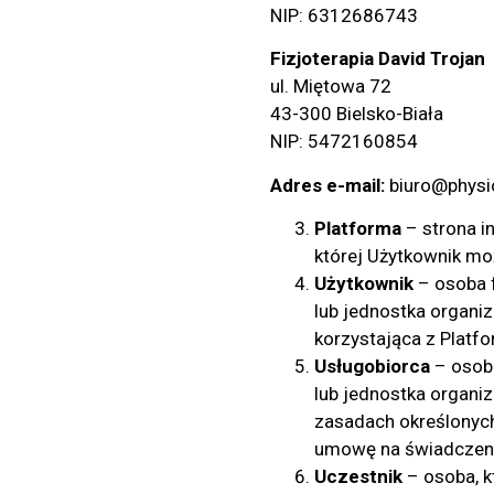
NIP: 6312686743
Fizjoterapia David Trojan
ul. Miętowa 72
43-300 Bielsko-Biała
NIP: 5472160854
Adres e-mail:
biuro@physi
Platforma
– strona i
której Użytkownik m
Użytkownik
– osoba f
lub jednostka organi
korzystająca z Platfo
Usługobiorca
– osoba
lub jednostka organi
zasadach określonych
umowę na świadczeni
Uczestnik
– osoba, k