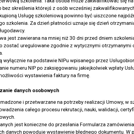
rezerwową szkolenia. Taka osoba może zakwalifikować się na
ub bez skreślenia którejś z osób wcześniej zakwalifikowanyc
upioną Usługę szkoleniową powinno być uiszczone najpóźn
o szkolenia. Za dzień płatności uznaje się dzień otrzyman
ługodawcy.
wa jest zawierana na mniej niż 30 dni przed dniem szkolen
 zostać uregulowane zgodnie z wytycznymi otrzymanymi 
a.
ą wyłącznie na podstawie NIPu wpisanego przez Usługobio
nie numeru NIP po zaksięgowaniu jakiejkolwiek wpłaty Usł
ożliwości wystawienia faktury na firmę.
rzanie danych osobowych
madzone i przetwarzane na potrzeby realizacji Umowy, w 
adzenia całego procesu rekrutacji, nauki, walidacji, certyf
mowyc
h.
anych jest konieczne do przesłania Formularza zamówienia
ch danych powoduje wystawienie błędnego dokumentu. W p