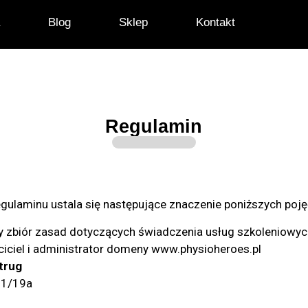
a
Blog
Sklep
Kontakt
Regulamin
egulaminu ustala się następujące znaczenie poniższych poję
y zbiór zasad dotyczących świadczenia usług szkoleniowyc
iciel i administrator domeny www.physioheroes.pl
trug
11/19a