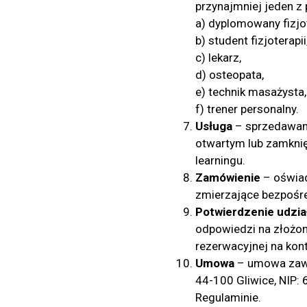
przynajmniej jeden z
a) dyplomowany fizjo
b) student fizjoterapii
c) lekarz,
d) osteopata,
e) technik masażysta,
f) trener personalny.
Usługa
– sprzedawana
otwartym lub zamknię
learningu.
Zamówienie
– oświad
zmierzające bezpośr
Potwierdzenie udzia
odpowiedzi na złożon
rezerwacyjnej na ko
Umowa
– umowa zawa
44-100 Gliwice, NIP:
Regulaminie.