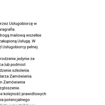
przez Usługobiorcę w
ragrafie.
drogą mailową wszelkie
 zakupioną Usługę. W
 Usługobiorcy pełnej
rodzenie jedynie za
ca lub podmiot
zenie szkolenia.
ularza Zamówienia.
iem Zamówienia
 zgłoszenie.
ie kolejność prawidłowych
nia potencjalnego