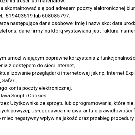
zenia treści lub materiałów.
 skontaktować się pod adresem poczty elektronicznej biu
el.: 519403519 lub 608085797.
za następujące dane osobowe: imię i nazwisko; data urodz
elefonu; dane firmy, na którą wystawiana jest faktura; num
m umożliwiającym poprawne korzystania z funkcjonalności 
nia z dostępem do sieci Internet,
aktualizowanie przeglądarki internetowej jak np. Internet Ex
 Safari,
go konta poczty elektronicznej,
Java Script i Cookies.
przez Użytkownika ze sprzętu lub oprogramowania, które n
nych powyżej, Usługodawca nie gwarantuje prawidłowości 
o mieć negatywny wpływ na jakość oraz przebieg procedury