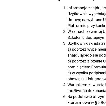
Informacje znajdujące
Użytkownik wypełniaj
Umowę na wybrane Us
Platformie przy konkr
W ramach zawartej U
Szkoleniu dostępnym 
Użytkownik składa za
a) poprzez wypełnien
znajdującego się pod
b) poprzez złożenie U
pominięciem Formula
c) w wyniku podpisa
obowiązki Usługodaw
Warunkiem zawarcia U
możliwość dokonania
Na podstawie otrzyma
której mowa w §5 Reg