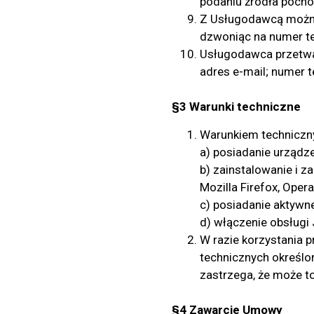
podaniu źródła pochod
Z Usługodawcą można
dzwoniąc na numer t
Usługodawca przetwar
adres e-mail; numer t
§3 Warunki techniczne
Warunkiem techniczny
a) posiadanie urządze
b) zainstalowanie i z
Mozilla Firefox, Opera,
c) posiadanie aktywne
d) włączenie obsługi 
W razie korzystania 
technicznych określo
zastrzega, że może t
§4 Zawarcie Umowy