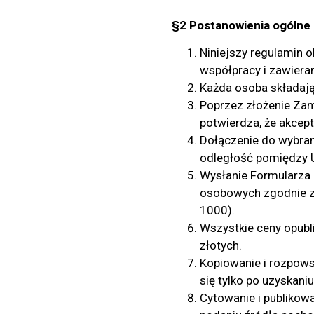
§2 Postanowienia ogólne
Niniejszy regulamin 
współpracy i zawiera
Każda osoba składaj
Poprzez złożenie Zam
potwierdza, że akcep
Dołączenie do wybra
odległość pomiędzy 
Wysłanie Formularza
osobowych zgodnie z 
1000).
Wszystkie ceny opubl
złotych.
Kopiowanie i rozpows
się tylko po uzyskan
Cytowanie i publikow